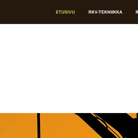
ETUSIVU
RKV-TEKNIIKKA
V-Tekniikka